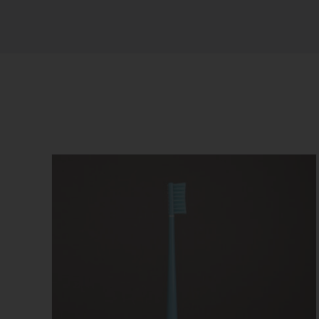
Ordina per
Nome
Mostra
24 Prodot