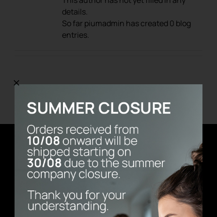
This author has not yet filled in any
details.
LOG-IN
So far piumadmin has created 0 blog
entries.
REGISTRE
Newsletter
Adresse e-mail
Nom