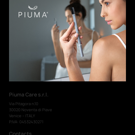
Prénom
Anniversaire
Inscrivez-vous
J'ai lu et j'accepte les termes et conditions
Piuma Care s.r.l.
Via Pitagora n.10
30020 Noventa di Piave
Venice – ITALY
P.IVA: 04532430271
Contacts