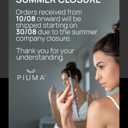
web, per gestire l'accesso al tuo account e
per altri scopi descritti nella nostra
privacy
policy
.
Register
Newsletter
E-mail address
First Name