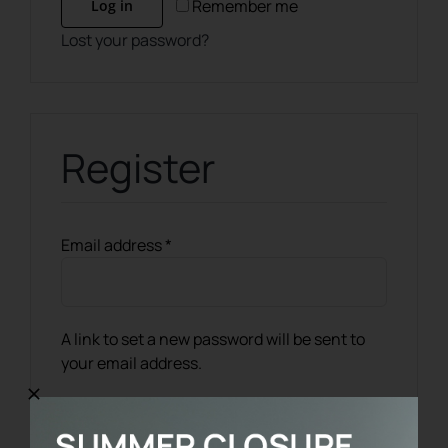
Remember me
Log in
REGISTER
Lost your password?
Register
Required
Email address
*
A link to set a new password will be sent to
your email address.
I tuoi dati personali verranno utilizzati per
supportare la tua esperienza su questo sito