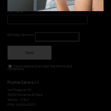
Last Name
Birthday (dd/mm)
Send
I have read and accept the terms and
conditions
Piuma Care s.r.l.
Via Pitagora n.10
30020 Noventa di Piave
Venice – ITALY
P.IVA: 04532430271