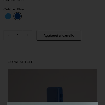
Setole
: Soft
Colore:
Blue
Aggiungi al carrello
Brush
Visible
Active
quantità
COPRI-SETOLE