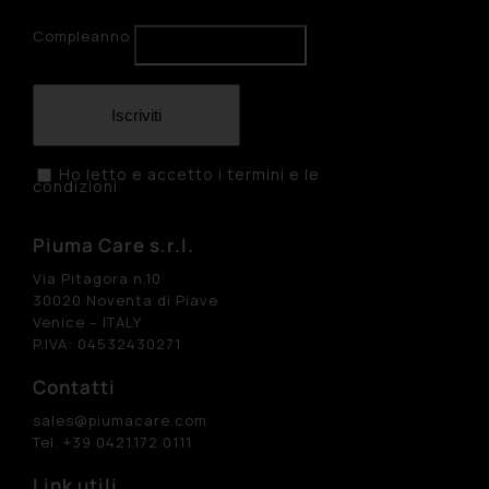
Compleanno
Iscriviti
Ho letto e accetto i termini e le
condizioni
Piuma Care s.r.l.
Via Pitagora n.10
30020 Noventa di Piave
Venice – ITALY
P.IVA: 04532430271
Contatti
sales@piumacare.com
Tel. +39 0421.172.0111
Link utili