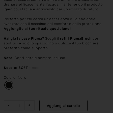
drenare efficacemente l’acqua, mantenendo il prodotto
igienico, stabile e antiscivolo per un utilizzo duraturo.
Perfetto per chi cerca un’esperienza di igiene orale
avanzata con il massimo del comfort e della protezione.
Aggiungilo al tuo rituale quotidiano!
Hai già la base Piuma?
Scegli il
refill PiumaBrush
per
sostituire solo lo spazzolino o utilizza il tuo bicchiere
preferito come supporto.
Nota
: Copri-setole sempre incluso
Setole
:
SOFT
–
medie
Colore: Nero
Aggiungi al carrello
Spazzolino