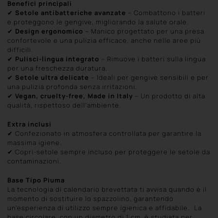
Benefici principali
✔
Setole antibatteriche avanzate
– Combattono i batteri
e proteggono le gengive, migliorando la salute orale.
✔
Design ergonomico
– Manico progettato per una presa
confortevole e una pulizia efficace, anche nelle aree più
difficili.
✔
Pulisci-lingua integrato
– Rimuove i batteri sulla lingua
per una freschezza duratura.
✔
Setole ultra delicate
– Ideali per gengive sensibili e per
una pulizia profonda senza irritazioni.
✔
Vegan, cruelty-free, Made in Italy
– Un prodotto di alta
qualità, rispettoso dell’ambiente.
Extra inclusi
✔ Confezionato in atmosfera controllata per garantire la
massima igiene.
✔ Copri-setole sempre incluso per proteggere le setole da
contaminazioni.
Base Tipo Piuma
La tecnologia di calendario brevettata ti avvisa quando è il
momento di sostituire lo spazzolino, garantendo
un’esperienza di utilizzo sempre igienica e affidabile. La
base circolare, con un diametro di 1 cm, è studiata per